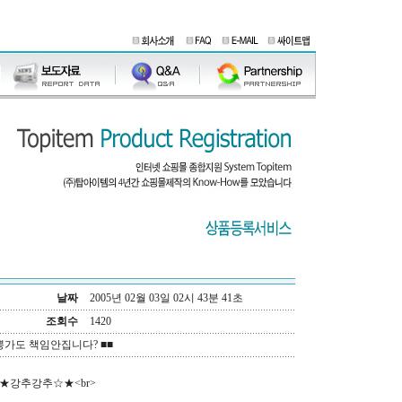
날짜
2005년 02월 03일 02시 43분 41초
조회수
1420
뽕가도 책임안집니다? ■■
★강추강추☆★<br>