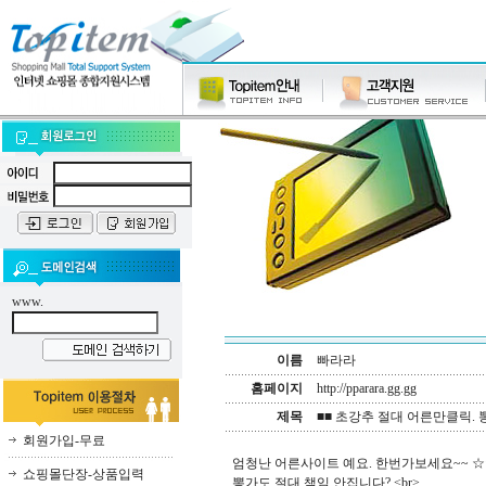
www.
이름
빠라라
홈페이지
http://pparara.gg.gg
제목
■■ 초강추 절대 어른만클릭. 
회원가입-무료
엄청난 어른사이트 예요. 한번가보세요~~ ☆
쇼핑몰단장-상품입력
뽕가도 절대 책임 안집니다? <br>